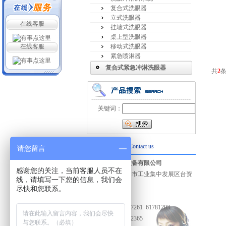
复合式洗眼器
立式洗眼器
在线客服
挂墙式洗眼器
桌上型洗眼器
在线客服
移动式洗眼器
紧急喷淋器
复合式紧急冲淋洗眼器
共
2
条
关键词：
联系我们
Contact us
请您留言
成都休斯通用设备有限公司
感谢您的关注，当前客服人员不在
厂址：成都邛崃市工业集中发展区台资
线，请填写一下您的信息，我们会
路
尽快和您联系。
邮编：610000
电话：028-85887261 61781203
传真：028-88702365