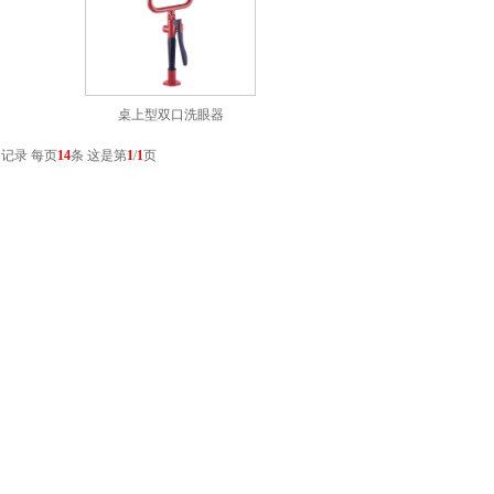
桌上型双口洗眼器
记录 每页
14
条 这是第
1
/
1
页